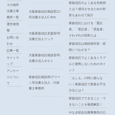
家族信託のよくある失敗例
その他司
とは？成功させるための対
法書士事
大阪家族信託相談窓口/
策もあわせて紹介
務所一覧
司法書士法人C-first
家族信託における「委託
運営者情
者」「受託者」「受益者」
報
大阪家族信託支援室/司
それぞれの役割とは
お問い合
法書士法人リンク
家族信託は相続税対策・節
わせ
税につながる？
記事一覧
大阪家族信託相談室/司
サイトマ
家族信託でよくあるトラブ
法書士法人オルト
ップ
ルと後悔しないためのポイ
ント
アンケー
トについ
家族信託相談所/グリー
「もしも」の時に困らな
ン司法書士法人・行政
て
い！家族信託で家族を守る
書士事務所
方法とは？
家族信託でできること・で
きないことを徹底解説！
やなぎ総合法務事務所の口