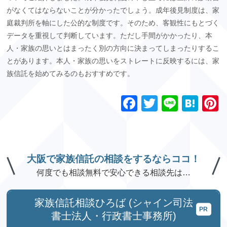
がなくてはならないことが分かったでしょう。成年後見制度は、家
庭裁判所を軸にした公的な制度です。そのため、客観性にもとづく
データを重視して判断しています。ただし手間がかかったり、本
人・家族の思いとはまったく別の方向に決まってしまったりするこ
とがあります。本人・家族の思いをストレートに反映するには、家
族信託を始めてみるのもおすすめです。
F
T
Li
H
P
a
wi
n
at
n
c
tt
e
e
e
e
er
n
大阪で家族信託の相談をするならココ！
b
a
s
何度でも相談無料で安心できる相談先は…
o
o
家族信託相談ひろば (シャイン司法
k
書士法人・行政書士事務所)