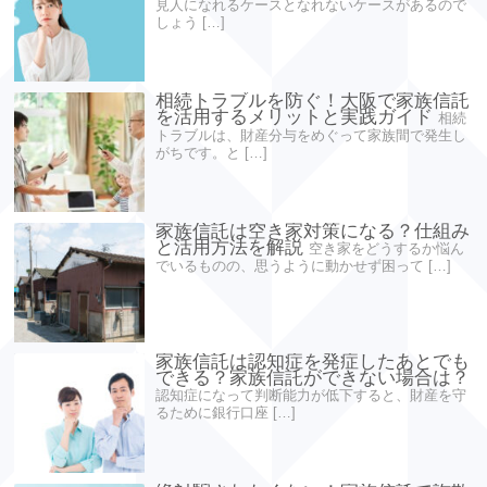
見人になれるケースとなれないケースがあるので
しょう […]
相続トラブルを防ぐ！大阪で家族信託
を活用するメリットと実践ガイド
相続
トラブルは、財産分与をめぐって家族間で発生し
がちです。と […]
家族信託は空き家対策になる？仕組み
と活用方法を解説
空き家をどうするか悩ん
でいるものの、思うように動かせず困って […]
家族信託は認知症を発症したあとでも
できる？家族信託ができない場合は？
認知症になって判断能力が低下すると、財産を守
るために銀行口座 […]