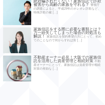
絶対騙されたくない！家族信託で詐欺
被害から高齢の家族を守れる？
警視庁
の調査によると、平成29年のオレオレ詐欺など、
特殊詐欺の被 […]
家族信託をする際に必要な書類とは？
万一紛失してしまった場合の対処法も
解説！
家族信託を契約希望の方にとって、初め
てのことなので何からすれば良 […]
不動産オーナー必見！大阪での家族信
託を活用した資産管理と相続対策
不動
産オーナーにとって、家族信託は資産管理や相続
対策の有効な […]