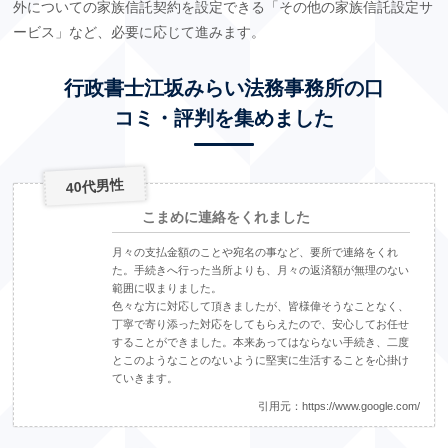
外についての家族信託契約を設定できる「その他の家族信託設定サ
ービス」など、必要に応じて進みます。
行政書士江坂みらい法務事務所の口
コミ・評判を集めました
40代男性
こまめに連絡をくれました
月々の支払金額のことや宛名の事など、要所で連絡をくれ
た。手続きへ行った当所よりも、月々の返済額が無理のない
範囲に収まりました。
色々な方に対応して頂きましたが、皆様偉そうなことなく、
丁寧で寄り添った対応をしてもらえたので、安心してお任せ
することができました。本来あってはならない手続き、二度
とこのようなことのないように堅実に生活することを心掛け
ていきます。
引用元：
https://www.google.com/