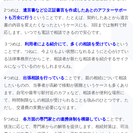
2
つめは、
遺言書など公正証書言を作成したあとのアフターサポー
トも万全に行う
ということです。たとえば、契約したあとから遺言
書の内容を変えたくなったというケースにも、
3
回までは無料で対
応します。いつでも電話で相談できるので安心です。
３つめは、
利用者による紹介にて、多くの相談を受けている
という
ことです。つねに、今よりもよい状態になれるようにと心がけてい
る法律事務所だからこそ、相談者が新たな相談者を紹介するサイク
ルになっているのかもしれませんね。
4
つめは、
出張相談を行っている
ことです。親の相続について相談
したいものの、当事者が高齢で移動が困難というケースも多くあり
ます。自宅や最寄り駅付近のカフェなど、相談者が便利な場所に
て、時間制限なしの相談が受けられることも強みのひとつです。た
だし、交通費の実費が必要になります。
5
つめは、
各方面の専門家との連携体制を構築している
ことです。
状況に応じて、専門家からの解答を提供します。相続対策は、司法