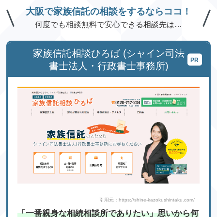
e
er
n
大阪で家族信託の相談をするならココ！
b
a
s
何度でも相談無料で安心できる相談先は…
o
o
家族信託相談ひろば (シャイン司法
k
書士法人・行政書士事務所)
引用元：https://shine-kazokushintaku.com/
「一番親身な相続相談所でありたい」思いから何