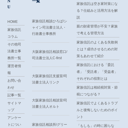
N
一覧
家族信託は空き家対策にな
U
る？仕組みと活用方法を解
説
家族信託相談ひろば/シ
HOME
親の財産管理が不安？家族
ャイン司法書士法人・
家族信託
で考える管理方法
行政書士事務所
コラム
家族信託のよくある失敗例
その他司
とは？成功させるための対
法書士事
大阪家族信託相談窓口/
策もあわせて紹介
務所一覧
司法書士法人C-first
家族信託における「委託
運営者情
者」「受託者」「受益者」
報
大阪家族信託支援室/司
それぞれの役割とは
お問い合
法書士法人リンク
家族信託は相続税対策・節
わせ
税につながる？
記事一覧
大阪家族信託相談室/司
サイトマ
家族信託でよくあるトラブ
法書士法人オルト
ップ
ルと後悔しないためのポイ
ント
アンケー
トについ
家族信託相談所/グリー
「もしも」の時に困らな