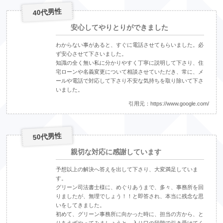
40代男性
安心してやりとりができました
わからない事があると、すぐに電話させてもらいました。必
ず安心させて下さいました。
知識の全く無い私に分かりやすく丁寧に説明して下さり、住
宅ローンや名義変更について相談させていただき、常に、メ
ールや電話で対応して下さり不安な気持ちを取り除いて下さ
いました。
引用元：
https://www.google.com/
50代男性
親切な対応に感謝しています
予想以上の解決へ答えを出して下さり、大変満足していま
す。
グリーン司法書士様に、めぐりあうまで、多々、事務所を回
りましたが、無理でしょう！！と即答され、本当に残念な思
いをしてきました。
初めて、グリーン事務所に向かった時に、担当の方から、と