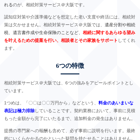
れる
のが、相続対策サービス＠大阪です。
認知症対策や介護準備などを想定した老い支度や終活には、相続対
策は欠かせません。相続対策サービス＠大阪では、
遺産分割や相続
税、遺言書作成や生命保険のことなど、
相続に関するあらゆる望み
を叶えるための提案を行い、相談者とその家族をサポート
してくれ
ます。
6
つの特徴
相続対策サービス＠大阪では、
6
つの強みをアピールポイントとし
ています。
1
つめは、「〇〇は〇〇万円から」などという、
料金のあいまいな
表記は極力排除
していることです。契約業務において、事前に見積
もった金額から完了にいたるまで、追加料金の発生はありません。
提携の専門家への報酬も含めて、必ず事前に説明を行います。最終
的にいくらかかるのかといった疑問を持たせることはありません。