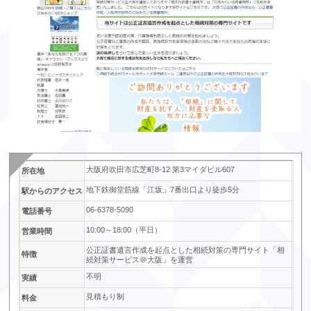
大阪府吹田市広芝町8-12 第3マイダビル607
所在地
地下鉄御堂筋線「江坂」7番出口より徒歩5分
駅からのアクセス
06-6378-5090
電話番号
10:00～18:00（平日）
営業時間
公正証書遺言作成を起点とした相続対策の専門サイト「相
特徴
続対策サービス＠大阪」を運営
不明
実績
見積もり制
料金