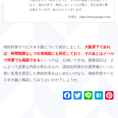
りあえずやってみましょうと、入り口の段階で引き受けてく
れて、流れの中で、検討しましょうとの答に、安心出来た事
を覚えています。ありがとうございます。
引用元：
https://www.google.com/
相続対策サービス＠大阪について紹介しました。
大阪府下であれ
ば、時間制限なしで出張相談にも対応しており、そのあとはメール
で何度でも相談できる
というのは、心強いですね。家族信託は、人
によって必要な内容が変わるもの。認知症対策や介護準備といった
老い支度を想定した相続対策をはじめたいのなら、相続対策サービ
ス＠大阪に相談してみてはいかがでしょうか。
F
T
Li
H
P
a
wi
n
at
n
c
tt
e
e
e