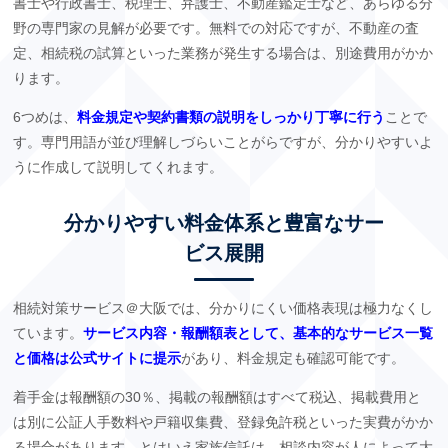
書士や行政書士、税理士、弁護士、不動産鑑定士など、あらゆる分
野の専門家の見解が必要です。無料での対応ですが、不動産の査
定、相続税の試算といった業務が発生する場合は、別途費用がかか
ります。
6
つめは、
料金規定や契約書類の説明をしっかり丁寧に行う
ことで
す。専門用語が並び理解しづらいことがらですが、分かりやすいよ
うに作成して説明してくれます。
分かりやすい料金体系と豊富なサー
ビス展開
相続対策サービス＠大阪では、分かりにくい価格表現は極力なくし
ています。
サービス内容・報酬額表として、基本的なサービス一覧
と価格は公式サイトに提示
があり、料金規定も確認可能です。
着手金は報酬額の
30
％、掲載の報酬額はすべて税込、掲載費用と
は別に公証人手数料や戸籍収集費、登録免許税といった実費がかか
る場合があります。とはいえ家族信託は、相談内容が人によって大