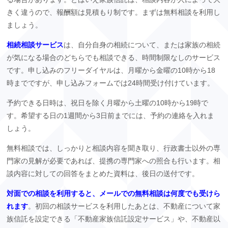
きく違うので、報酬額は見積もり制です。まずは無料相談を利用し
ましょう。
相続相談サービス
は、自分自身の相続について、または家族の相続
が気になる場合のどちらでも相談できる、時間制限なしのサービス
です。申し込みのフリーダイヤルは、月曜から金曜の
10
時から
18
時までですが、申し込みフォームでは
24
時間受け付けています。
予約できる日時は、祝日を除く月曜から土曜の
10
時から
19
時で
す。希望する日の
1
週間から
3
日前までには、予約の連絡を入れま
しょう。
無料相談では、しっかりと相談内容を聞き取り、行政書士以外の専
門家の見解が必要であれば、提携の専門家への照合も行います。相
談内容に対しての回答をまとめた資料は、後日の送付です。
対面での相談を利用すると、メールでの無料相談は何度でも受けら
れます
。初回の相談サービスを利用したあとは、不動産について家
族信託を設定できる「不動産家族信託設定サービス」や、不動産以