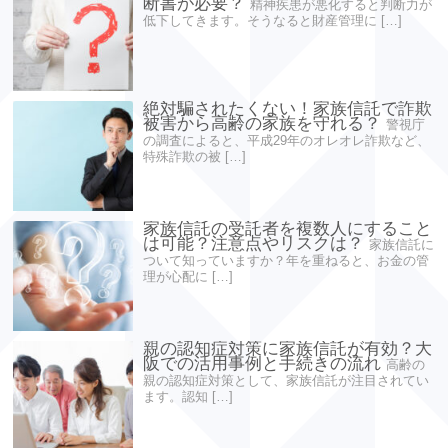
断書が必要？
精神疾患が悪化すると判断力が
低下してきます。そうなると財産管理に […]
絶対騙されたくない！家族信託で詐欺
被害から高齢の家族を守れる？
警視庁
の調査によると、平成29年のオレオレ詐欺など、
特殊詐欺の被 […]
家族信託の受託者を複数人にすること
は可能？注意点やリスクは？
家族信託に
ついて知っていますか？年を重ねると、お金の管
理が心配に […]
親の認知症対策に家族信託が有効？大
阪での活用事例と手続きの流れ
高齢の
親の認知症対策として、家族信託が注目されてい
ます。認知 […]