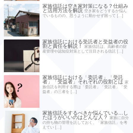
家族信託は空き家対策になる？仕組み
と活用方法を解説
空き家をどうするか悩ん
でいるものの、思うように動かせず困って […]
家族信託における受託者と受益者の役
割と責任を解説！
家族信託は、高齢者の財
産管理や認知症対策として注目される信託 […]
家族信託における「委託者」「受託
者」「受益者」それぞれの役割とは
家
族信託を利用する際は「委託者」「受託者」「受
益者」の三者を […]
家族信託をするべきか悩んでいる…し
たほうがいいのはどんな人？
家族に自分
の持ち物の管理を託しておく、「家族信託」を考
えてい […]