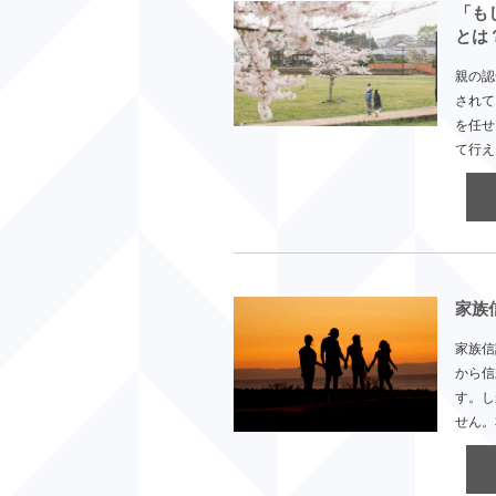
「も
とは
親の認
されて
を任せ
て行え
家族
家族信
から信
す。し
せん。