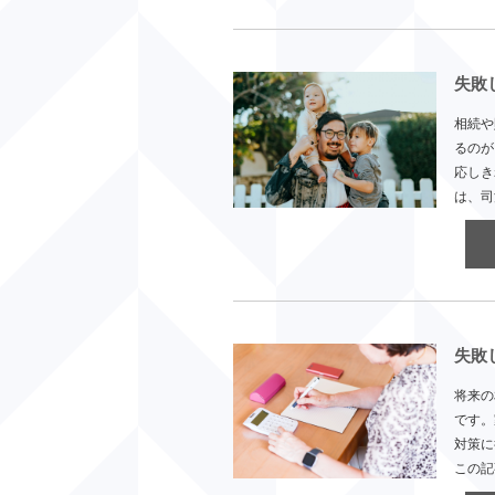
失敗
相続や
るのが
応しき
は、司
失敗
将来の
です。
対策に
この記